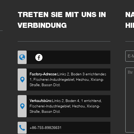
TRETEN SIE MIT UNS IN
N
VERBINDUNG
H
Factory-Adresse:
Links 2, Boden 3 errichtendes
1, Fischerei-Industriegebiet, Hezhou, Xixiang-
Straße, Baoan Dist.
Verkaufsbüro:
Links 2, Boden 4, 1 errichtend,
Fischerei-Industriegebiet, Hezhou, Xixiang-
Straße, Baoan Dist.
+86-755-89826631