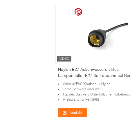
Naylon E27 Außenwasserdichtes
Lampenhalter E27 Schraubenmaul Re
Kupfer Lampenhalter Kronleuchter
Material:PVC/Kautschuk/Nylon
Haushaltsgelenk Außenstreifenlinie
Farbe:Schwarz oder weiß
Typ des Steckers:Unterirdischer Kabelans
IP-Bewertung:IP67/IP68
Kontakt