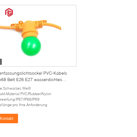
nfassungslichtsockel PVC-Kabels
ip68 Bett E26 E27 wasserdichtes
ndungsstück des Verbindungsstücks
e:Schwarzes Weiß
akt-Material:PVC/Rubber/Nylon
ewertung:IP67/IP68/IP69
llänge:pro Ihre Anforderung
Kontakt