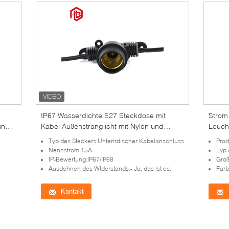
IP67 Wasserdichte E27 Steckdose mit
Strom
und
Kabel Außenstranglicht mit Nylon und
Leuch
Gummi
Typ des Steckers:Unterirdischer Kabelanschluss
Pro
Nennstrom:15A
Typ 
IP-Bewertung:IP67/IP68
Grö
Ausdehnen des Widerstands:- Ja, das ist es.
Farb
Kontakt