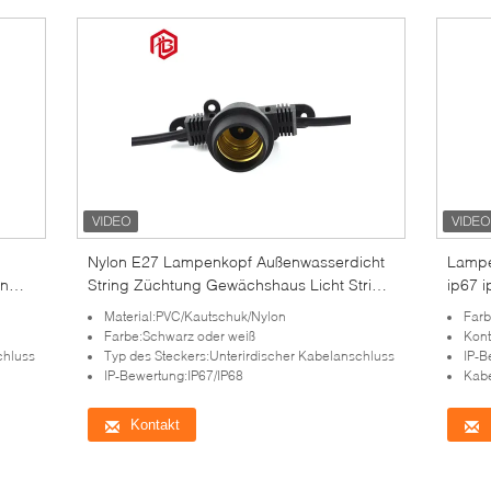
Nylon E27 Lampenkopf Außenwasserdicht
Lampe
in
String Züchtung Gewächshaus Licht String
ip67 
Anpassung
Verbi
Material:PVC/Kautschuk/Nylon
Farb
E27
Farbe:Schwarz oder weiß
Kont
chluss
Typ des Steckers:Unterirdischer Kabelanschluss
IP-B
IP-Bewertung:IP67/IP68
Kabe
Kontakt