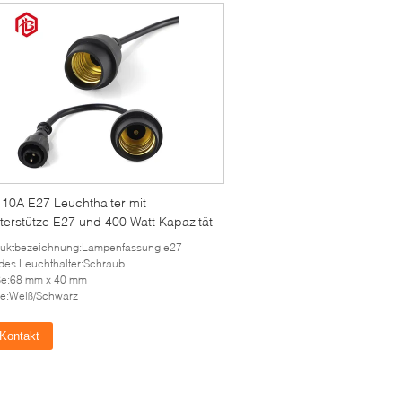
 10A E27 Leuchthalter mit
terstütze E27 und 400 Watt Kapazität
duktbezeichnung:Lampenfassung e27
des Leuchthalter:Schraub
ße:68 mm x 40 mm
e:Weiß/Schwarz
Kontakt