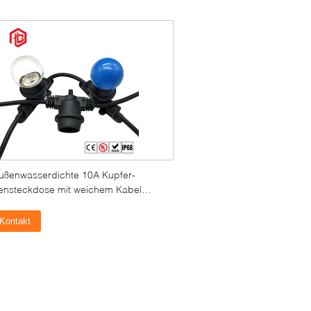
ußenwasserdichte 10A Kupfer-
nsteckdose mit weichem Kabel
gehäuse IP65 für Solarstromsystem
ann/Frau
Kontakt