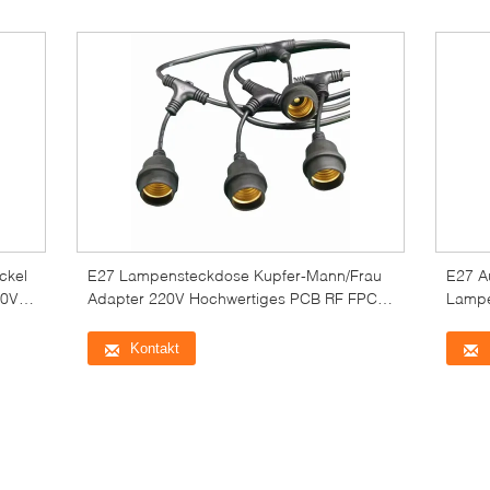
ckel
E27 Lampensteckdose Kupfer-Mann/Frau
E27 A
10V
Adapter 220V Hochwertiges PCB RF FPC
Lampe
Power LED Elektrolampenhalter mit
Nylon
Drahtschalter
und M
Kontakt