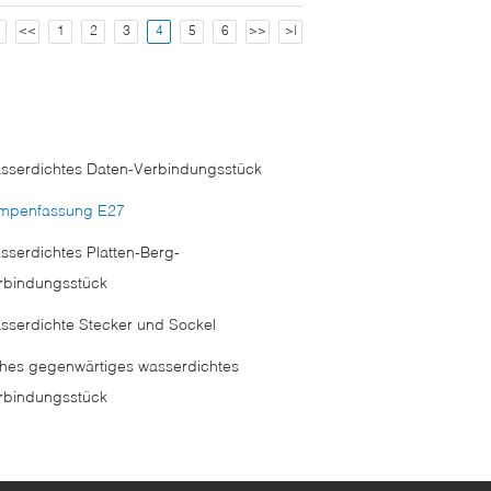
<
<<
1
2
3
4
5
6
>>
>|
sserdichtes Daten-Verbindungsstück
mpenfassung E27
sserdichtes Platten-Berg-
rbindungsstück
sserdichte Stecker und Sockel
hes gegenwärtiges wasserdichtes
rbindungsstück