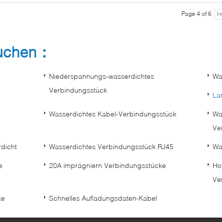
Page 4 of 6
|
suchen：
Niederspannungs-wasserdichtes
Wa
Verbindungsstück
La
Wasserdichtes Kabel-Verbindungsstück
Wa
Ve
rdicht
Wasserdichtes Verbindungsstück RJ45
Wa
e
20A imprägniern Verbindungsstücke
Ho
Ve
ke
Schnelles Aufladungsdaten-Kabel