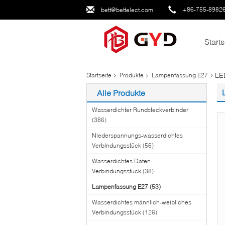
+86-755-8982
bett@bettelect.com
Starts
LE
Startseite
Produkte
Lampenfassung E27
Alle Produkte
Wasserdichter Rundsteckverbinder
(386)
Niederspannungs-wasserdichtes
Verbindungsstück
(56)
Wasserdichtes Daten-
Verbindungsstück
(38)
Lampenfassung E27
(53)
Wasserdichtes männlich-weibliches
Verbindungsstück
(126)