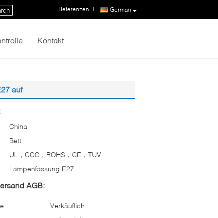
Referenzen
|
German
rch
ntrolle
Kontakt
27 auf
:
China
Bett
UL，CCC，ROHS，CE，TUV
Lampenfassung E27
Versand AGB:
e:
Verkäuflich