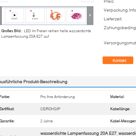
Preis:
Verpackung Info
Lieferzeit:
Zahlungsbeding
Großes Bild :
LED im Freien reihen helle wasserdichte
Lampenfassung 20A E27 auf
Versorgungsmate
Kontakt
Ausführliche Produkt-Beschreibung
Farbe:
Pro Ihre Anforderung
Material:
Zertifikat:
CE/ROHS/IP
Kabellänge:
Garantie:
2 Jahre
Kabel-Messgerä
wasserdichte Lampenfassung 20A E27
wasserd
,