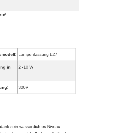
auf
smodell:
Lampenfassung E27
ung in
2 -10 W
ung:
300V
dank sein wasserdichtes Niveau