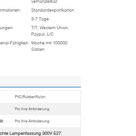
verhandelbar
rmationen:
Standardexportkarton
3-7 Tage
ungen:
T/T, Western Union,
Paypal, L/C
rial-Fähigkeit:
Woche mit 100000
Sätzen
PVC/Rubber/Nylon
Pro Ihre Anforderung
t:
Pro Ihre Anforderung
ichte Lampenfassung 300V E27
,