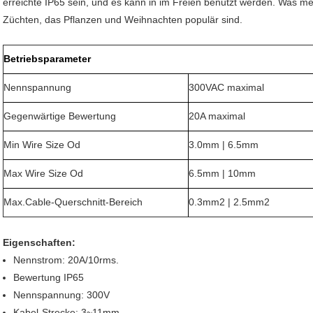
erreichte IP65 sein, und es kann in im Freien benutzt werden. Was mehr
Züchten, das Pflanzen und Weihnachten populär sind.
Betriebsparameter
Nennspannung
300VAC maximal
Gegenwärtige Bewertung
20A maximal
Min Wire Size Od
3.0mm | 6.5mm
Max Wire Size Od
6.5mm | 10mm
Max.Cable-Querschnitt-Bereich
0.3mm2 | 2.5mm2
Eigenschaften:
Nennstrom: 20A/10rms.
Bewertung IP65
Nennspannung: 300V
Kabel-Strecke: 3~11mm