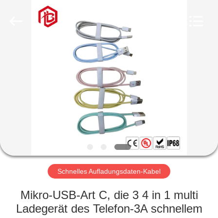
Bett
Electronic
Co.,
Ltd..
All
Rights
Reserved.
HAUS
PRODUKTE
ÜBER
UNS
FABRIK-
AUSFLUG
Schnelles Aufladungsdaten-Kabel
Mikro-USB-Art C, die 3 4 in 1 multi
QUALITÄTSKONTROLLE
Ladegerät des Telefon-3A schnellem