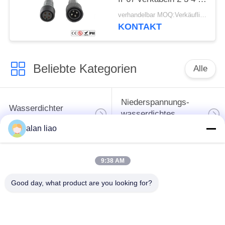
Pin Cable
verhandelbar MOQ:Verkäuflich
KONTAKT
Beliebte Kategorien
Alle
Niederspannungs-
Wasserdichter
wasserdichtes
Rundsteckverbinder
Verbindungsstück
alan liao
Wasserdichtes
9:38 AM
Daten-
Lampenfassung E27
Verbindungsstück
Good day, what product are you looking for?
Wasserdichtes
Wasserdichtes Kabel-
männlich-weibliches