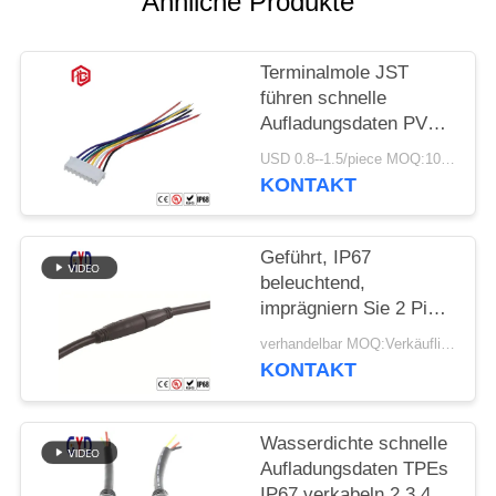
Ähnliche Produkte
Terminalmole JST
führen schnelle
Aufladungsdaten PVCs
verkabeln
USD 0.8--1.5/piece MOQ:100 Stücke
kundenspezifischen
KONTAKT
Kabelbaum
Geführt, IP67
beleuchtend,
imprägniern Sie 2 Pin
Connector Large Flat
verhandelbar MOQ:Verkäuflich
Plug und Sockel
KONTAKT
Wasserdichte schnelle
Aufladungsdaten TPEs
IP67 verkabeln 2 3 4 5