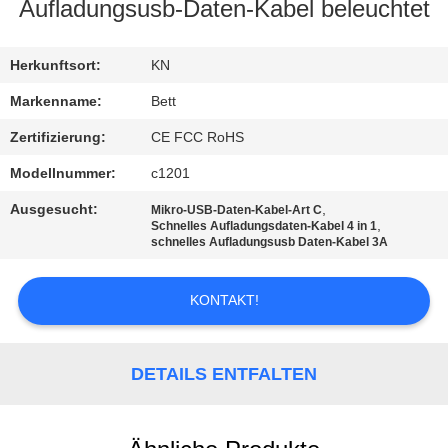
Aufladungsusb-Daten-Kabel beleuchtet
SITEMAP
Herkunftsort:
KN
PRIVACY
Markenname:
Bett
POLICY
Zertifizierung:
CE FCC RoHS
Modellnummer:
c1201
Ausgesucht:
,
Mikro-USB-Daten-Kabel-Art C
,
Schnelles Aufladungsdaten-Kabel 4 in 1
schnelles Aufladungsusb Daten-Kabel 3A
KONTAKT!
DETAILS ENTFALTEN