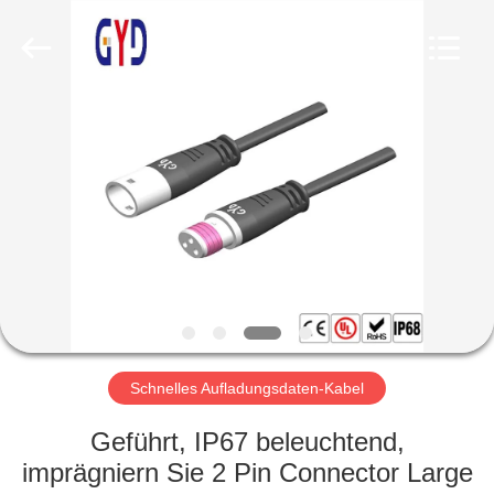
Bett
Electronic
Co.,
Ltd..
All
Rights
Reserved.
HAUS
PRODUKTE
ÜBER
UNS
FABRIK-
AUSFLUG
Schnelles Aufladungsdaten-Kabel
Geführt, IP67 beleuchtend,
QUALITÄTSKONTROLLE
imprägniern Sie 2 Pin Connector Large