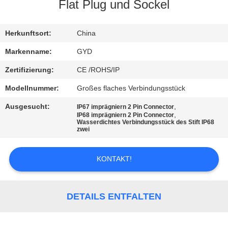
Flat Plug und Sockel
SITEMAP
Herkunftsort:
China
PRIVACY
Markenname:
GYD
POLICY
Zertifizierung:
CE /ROHS/IP
Modellnummer:
Großes flaches Verbindungsstück
Ausgesucht:
,
IP67 imprägniern 2 Pin Connector
,
IP68 imprägniern 2 Pin Connector
Wasserdichtes Verbindungsstück des Stift IP68
zwei
KONTAKT!
DETAILS ENTFALTEN