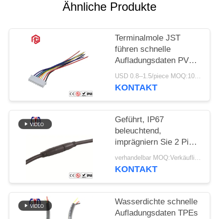
Ähnliche Produkte
Terminalmole JST
führen schnelle
Aufladungsdaten PVCs
verkabeln
USD 0.8--1.5/piece MOQ:100 Stücke
kundenspezifischen
KONTAKT
Kabelbaum
Geführt, IP67
beleuchtend,
imprägniern Sie 2 Pin
Connector Large Flat
verhandelbar MOQ:Verkäuflich
Plug und Sockel
KONTAKT
Wasserdichte schnelle
Aufladungsdaten TPEs