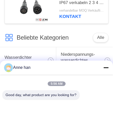
IP67 verkabeln 2 3 4 5
Pin Cable
verhandelbar MOQ:Verkäuflich
KONTAKT
Beliebte Kategorien
Alle
Niederspannungs-
Wasserdichter
wasserdichtes
Rundsteckverbinder
Verbindungsstück
Anne han
Wasserdichtes
5:56 AM
Daten-
Lampenfassung E27
Verbindungsstück
Good day, what product are you looking for?
Wasserdichtes
Wasserdichtes Kabel-