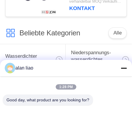
verhandelbar MOQ:Verkäuflich
Steckerbuchse Ip68
KONTAKT
M23
Beliebte Kategorien
Alle
Niederspannungs-
Wasserdichter
wasserdichtes
Rundsteckverbinder
Verbindungsstück
alan liao
Wasserdichtes
1:28 PM
Daten-
Lampenfassung E27
Verbindungsstück
Good day, what product are you looking for?
Wasserdichtes
Wasserdichtes Kabel-
männlich-weibliches
Verbindungsstück
Verbindungsstück