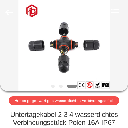
Bett
Electronic
Co.,
Ltd..
All
Rights
Reserved.
HAUS
PRODUKTE
ÜBER
UNS
FABRIK-
AUSFLUG
Hohes gegenwärtiges wasserdichtes Verbindungsstück
Untertagekabel 2 3 4 wasserdichtes
QUALITÄTSKONTROLLE
Verbindungsstück Polen 16A IP67