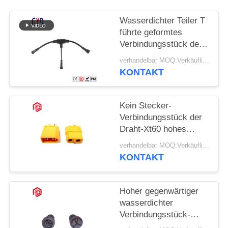
Wasserdichter Teiler T
führte geformtes
Verbindungsstück der
Draht-
verhandelbar MOQ:Verkäuflich
Verbindungsstück-3
KONTAKT
Weise
Kein Stecker-
Verbindungsstück der
Draht-Xt60 hohes
gegenwärtiges
verhandelbar MOQ:Verkäuflich
wasserdichtes des
KONTAKT
Verbindungsstück-T
Hoher gegenwärtiger
wasserdichter
Verbindungsstück-
Mann und