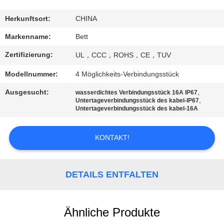
SITEMAP
Herkunftsort:
CHINA
Markenname:
Bett
PRIVACY
Zertifizierung:
UL，CCC，ROHS，CE，TUV
POLICY
Modellnummer:
4 Möglichkeits-Verbindungsstück
Ausgesucht:
,
wasserdichtes Verbindungsstück 16A IP67
,
Untertageverbindungsstück des kabel-IP67
Untertageverbindungsstück des kabel-16A
KONTAKT!
DETAILS ENTFALTEN
Ähnliche Produkte