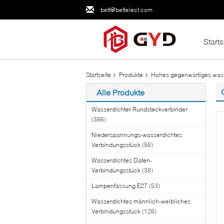
bett@bettelect.com
Starts
Startseite
Produkte
Hohes gegenwärtiges wass
Alle Produkte
Wasserdichter Rundsteckverbinder
(386)
Niederspannungs-wasserdichtes
Verbindungsstück
(56)
Wasserdichtes Daten-
Verbindungsstück
(38)
Lampenfassung E27
(53)
Wasserdichtes männlich-weibliches
Verbindungsstück
(126)