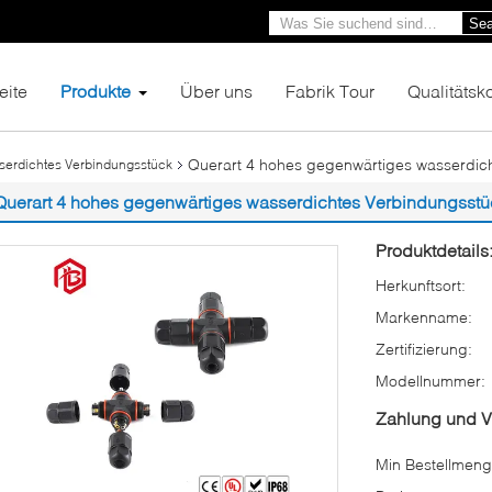
Sea
eite
Produkte
Über uns
Fabrik Tour
Qualitätsko
Querart 4 hohes gegenwärtiges wasserdic
erdichtes Verbindungsstück
Querart 4 hohes gegenwärtiges wasserdichtes Verbindungsstü
Produktdetails
Herkunftsort:
Markenname:
Zertifizierung:
Modellnummer:
Zahlung und 
Min Bestellmeng