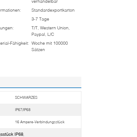
verhandelbar
rmationen:
Standardexportkarton
3-7 Tage
ungen:
T/T, Western Union,
Paypal, L/C
rial-Fähigkeit:
Woche mit 100000
Sätzen
SCHWARZES
IP67/IP68
16 Ampere-Verbindungsstück
sstück IP68
,