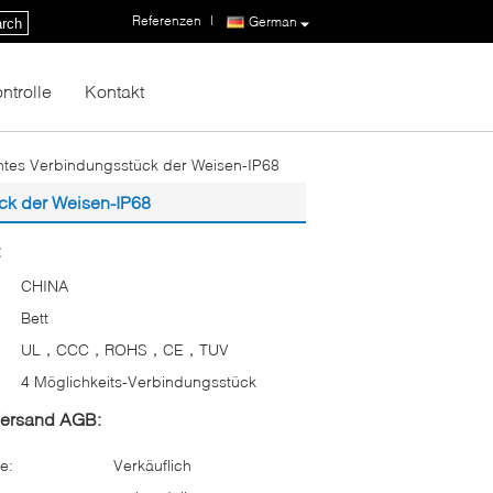
Referenzen
|
German
rch
ntrolle
Kontakt
htes Verbindungsstück der Weisen-IP68
ck der Weisen-IP68
:
CHINA
Bett
UL，CCC，ROHS，CE，TUV
4 Möglichkeits-Verbindungsstück
Versand AGB:
e:
Verkäuflich