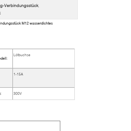
erg-Verbindungsstück
,
k
rbindungsstück M12 wasserdichtes
Lötbuchse
dell:
1-15A
:
300V