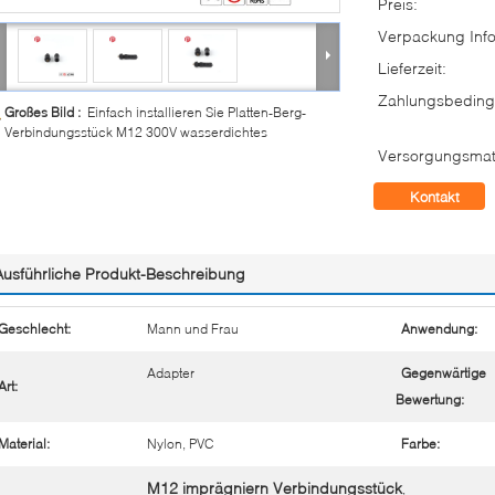
Preis:
Verpackung Info
Lieferzeit:
Zahlungsbeding
Großes Bild :
Einfach installieren Sie Platten-Berg-
Verbindungsstück M12 300V wasserdichtes
Versorgungsmate
Kontakt
Ausführliche Produkt-Beschreibung
Geschlecht:
Mann und Frau
Anwendung:
Adapter
Gegenwärtige
Art:
Bewertung:
Material:
Nylon, PVC
Farbe:
M12 imprägniern Verbindungsstück
,