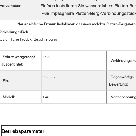
Einfach installieren Sie wasserdichtes Platten-B
Hervorheben:
IP68 imprägniern Platten-Berg-Verbindungsstüc
Neuer einfache Entwurf installieren das wasserdichte Platten-Berg-Ve
Verbindungsstück
usführliche Produkt-Beschreibung
Schutz waagerecht
IP68
Verbindungsmo
ausgerichtet:
2 zu 5pin
Gegenwärtige
Pin:
Bewertung:
Modell:
T-Art
Nennspannung
Betriebsparameter