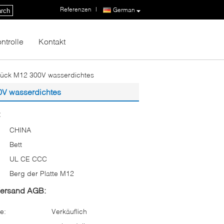
Referenzen
|
German
rch
ntrolle
Kontakt
sstück M12 300V wasserdichtes
00V wasserdichtes
:
CHINA
Bett
UL CE CCC
Berg der Platte M12
Versand AGB:
e:
Verkäuflich