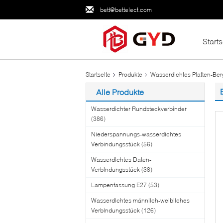
bett@bettelect.com
Starts
Startseite
Produkte
Wasserdichtes Platten-Be
Alle Produkte
Wasserdichter Rundsteckverbinder
(386)
Niederspannungs-wasserdichtes
Verbindungsstück
(56)
Wasserdichtes Daten-
Verbindungsstück
(38)
Lampenfassung E27
(53)
Wasserdichtes männlich-weibliches
Verbindungsstück
(126)