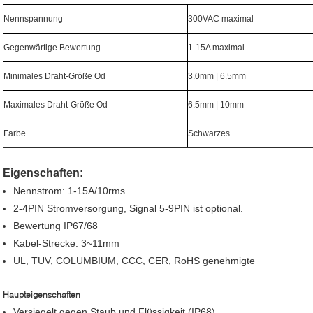
Nennspannung
300VAC maximal
Gegenwärtige Bewertung
1-15A maximal
Minimales Draht-Größe Od
3.0mm | 6.5mm
Maximales Draht-Größe Od
6.5mm | 10mm
Farbe
Schwarzes
Eigenschaften:
Nennstrom: 1-15A/10rms.
2-4PIN Stromversorgung, Signal 5-9PIN ist optional.
Bewertung IP67/68
Kabel-Strecke: 3~11mm
UL, TUV, COLUMBIUM, CCC, CER, RoHS genehmigte
Haupteigenschaften
Versiegelt gegen Staub und Flüssigkeit (IP68)