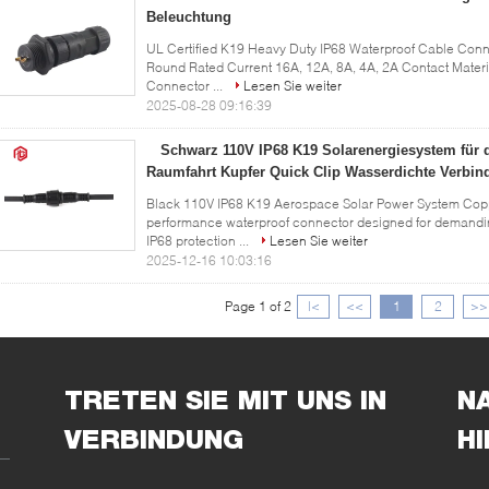
Beleuchtung
UL Certified K19 Heavy Duty IP68 Waterproof Cable Conne
Round Rated Current 16A, 12A, 8A, 4A, 2A Contact Materi
Connector ...
Lesen Sie weiter
2025-08-28 09:16:39
Schwarz 110V IP68 K19 Solarenergiesystem für d
Raumfahrt Kupfer Quick Clip Wasserdichte Verbi
Black 110V IP68 K19 Aerospace Solar Power System Copp
performance waterproof connector designed for demandin
IP68 protection ...
Lesen Sie weiter
2025-12-16 10:03:16
Page 1 of 2
|<
<<
1
2
>>
TRETEN SIE MIT UNS IN
N
VERBINDUNG
H