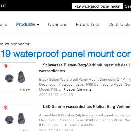
6631
Sea
eite
Produkte
Über uns
Fabrik Tour
Qualitätsko
mount connector
19 waterproof panel mount co
1)
Schwarzes Platten-Berg-Verbindungsstück des Lö
wasserdichtes
Black Solder Waterproof Panel Mount Connector 2-4Pin K
Description Protection Level: IP68 Connecting Model: Scr
Model: K19 ...
Lesen Sie weiter
2022-03-22 14:21:29
LED-Schirm-wasserdichtes Platten-Berg-Verbin
Assembled K19 nylon 2-4pin waterproof panel mount conn
Description Protection Level: IP68 Connecting Model: Wel
K19 Voltage ...
Lesen Sie weiter
2020-11-16 17:08:58