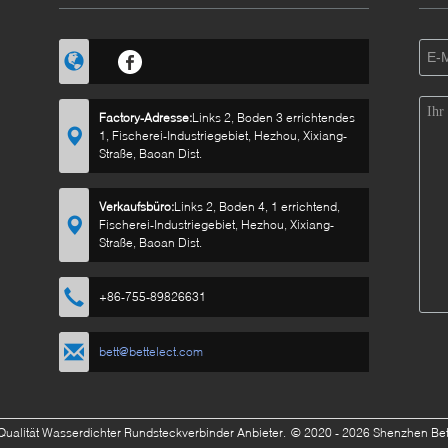
Factory-Adresse:
Links 2, Boden 3 errichtendes
1, Fischerei-Industriegebiet, Hezhou, Xixiang-
Straße, Baoan Dist.
Verkaufsbüro:
Links 2, Boden 4, 1 errichtend,
Fischerei-Industriegebiet, Hezhou, Xixiang-
Straße, Baoan Dist.
+86-755-89826631
bett@bettelect.com
Qualität Wasserdichter Rundsteckverbinder Anbieter.
© 2020 - 2026 Shenzhen Bett E