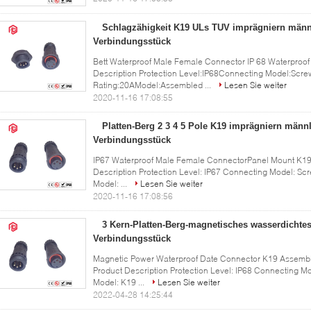
Schlagzähigkeit K19 ULs TUV imprägniern männ
Verbindungsstück
Bett Waterproof Male Female Connector IP 68 Waterproof
Description Protection Level:IP68Connecting Model:Screw
Rating:20AModel:Assembled ...
Lesen Sie weiter
2020-11-16 17:08:55
Platten-Berg 2 3 4 5 Pole K19 imprägniern männ
Verbindungsstück
IP67 Waterproof Male Female ConnectorPanel Mount K19 
Description Protection Level: IP67 Connecting Model: Scre
Model: ...
Lesen Sie weiter
2020-11-16 17:08:56
3 Kern-Platten-Berg-magnetisches wasserdichtes
Verbindungsstück
Magnetic Power Waterproof Date Connector K19 Assembl
Product Description Protection Level: IP68 Connecting Mo
Model: K19 ...
Lesen Sie weiter
2022-04-28 14:25:44