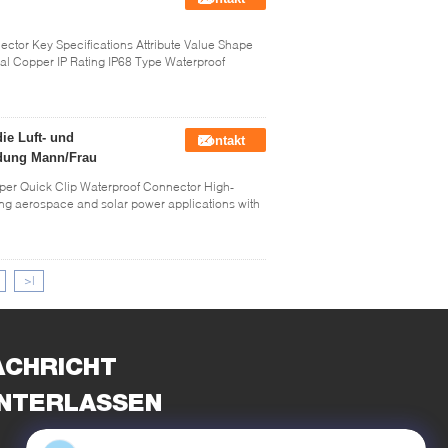
ctor Key Specifications Attribute Value Shape
al Copper IP Rating IP68 Type Waterproof
ie Luft- und
Kontakt
ndung Mann/Frau
er Quick Clip Waterproof Connector High-
g aerospace and solar power applications with
>|
ACHRICHT
INTERLASSEN