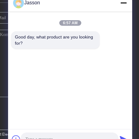
Jasson
6:57 AM
Good day, what product are you looking 
for?
lectronic Co., Ltd.. All Rights Reserved.