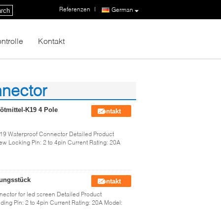
Referenzen
|
German
rch
ntrolle
Kontakt
nnector
tmittel-K19 4 Pole
Kontakt
19 Waterproof Connector Detailed Product
ew Locking Pin: 2 to 4pin Current Rating: 20A
dungsstück
Kontakt
ector for led screen Detailed Product
ding Pin: 2 to 4pin Current Rating: 20A Model: