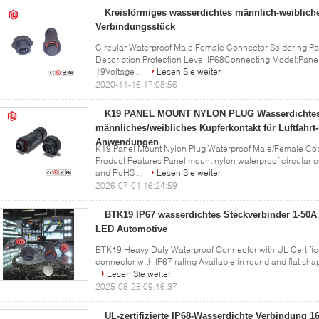
Kreisförmiges wasserdichtes männlich-weiblich
Verbindungsstück
Circular Waterproof Male Female Connector Soldering Pa
Description Protection Level:IP68Connecting Model:Pane
19Voltage ...
Lesen Sie weiter
2020-11-16 17:08:56
K19 PANEL MOUNT NYLON PLUG Wasserdichte
männliches/weibliches Kupferkontakt für Luftfahrt
Anwendungen
K19 Panel Mount Nylon Plug Waterproof Male/Female Cop
Product Features Panel mount nylon waterproof circular c
and RoHS ...
Lesen Sie weiter
2026-07-01 16:24:59
BTK19 IP67 wasserdichtes Steckverbinder 1-50A UL
LED Automotive
BTK19 Heavy Duty Waterproof Connector with UL Certifica
connector with IP67 rating Available in round and flat sha
Lesen Sie weiter
2025-08-28 09:16:37
UL-zertifizierte IP68-Wasserdichte Verbindung 