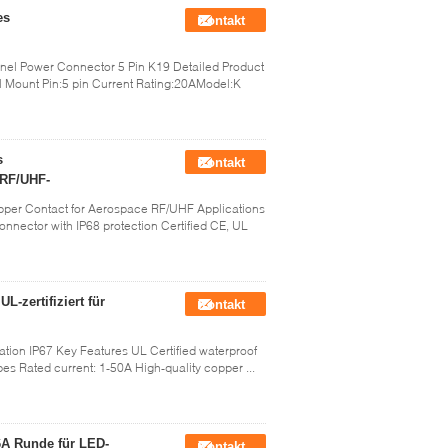
es
Kontakt
nel Power Connector 5 Pin K19 Detailed Product
l Mount Pin:5 pin Current Rating:20AModel:K
s
Kontakt
-RF/UHF-
per Contact for Aerospace RF/UHF Applications
onnector with IP68 protection Certified CE, UL
-zertifiziert für
Kontakt
tion IP67 Key Features UL Certified waterproof
pes Rated current: 1-50A High-quality copper ...
16A Runde für LED-
Kontakt