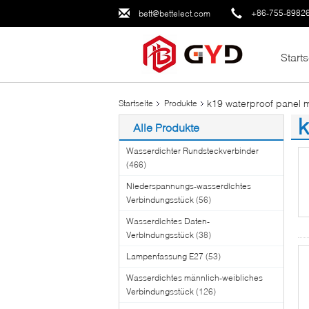
+86-755-8982
bett@bettelect.com
Starts
k19 waterproof panel 
Startseite
Produkte
k
Alle Produkte
(1
Wasserdichter Rundsteckverbinder
(466)
Niederspannungs-wasserdichtes
Verbindungsstück
(56)
Wasserdichtes Daten-
Verbindungsstück
(38)
Lampenfassung E27
(53)
Wasserdichtes männlich-weibliches
Verbindungsstück
(126)