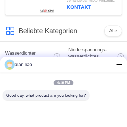
verhandelbar MOQ:Verkäuflich
KONTAKT
Beliebte Kategorien
Alle
Niederspannungs-
Wasserdichter
wasserdichtes
Rundsteckverbinder
Verbindungsstück
alan liao
Wasserdichtes
4:19 PM
Daten-
Lampenfassung E27
Verbindungsstück
Good day, what product are you looking for?
Wasserdichtes
Wasserdichtes Kabel-
männlich-weibliches
Verbindungsstück
Verbindungsstück