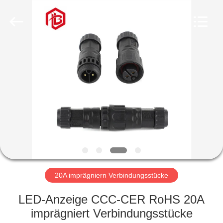
Bett
Electronic
Co.,
Ltd..
All
Rights
Reserved.
HAUS
PRODUKTE
ÜBER
UNS
FABRIK-
AUSFLUG
20A imprägniern Verbindungsstücke
LED-Anzeige CCC-CER RoHS 20A
QUALITÄTSKONTROLLE
imprägniert Verbindungsstücke