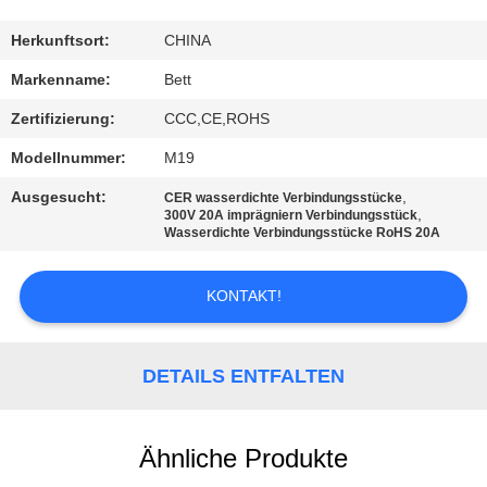
SITEMAP
Herkunftsort:
CHINA
Markenname:
Bett
PRIVACY
Zertifizierung:
CCC,CE,ROHS
POLICY
Modellnummer:
M19
Ausgesucht:
,
CER wasserdichte Verbindungsstücke
,
300V 20A imprägniern Verbindungsstück
Wasserdichte Verbindungsstücke RoHS 20A
KONTAKT!
DETAILS ENTFALTEN
Ähnliche Produkte