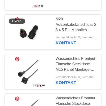
und langlebig für
Industrie
SITEMAP
M20
41
PRIVACY
Außenkabelanschluss 2
Wasserdichtes
POLICY
3 4 5 Pin Männlich
weiblich
Daten-
verhandelbar MOQ:Verhandlungsfähig
Schraubfestsetzungsart
KONTAKT
Rund LED-Lichtstreifen
Verbindungsstück
elektrischer
wasserdichter
Wasserdichtes Frontnut
Drahtanschluss
Flansche Steckdose
M15 Panel Montage-
56
Anschluss Männlich
verhandelbar MOQ:Verhandlungsfähig
Lampenfassung
Weiblich 4 5 8pin
KONTAKT
E27
Wasserdichtes Frontnut
Flansche Steckdose