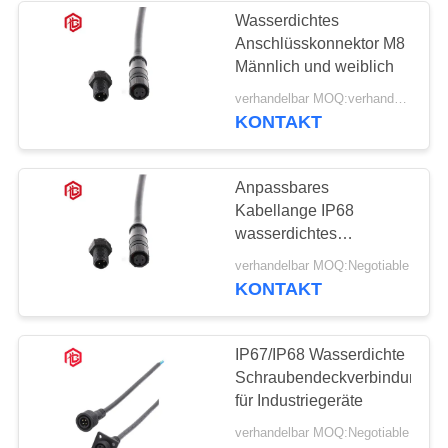
Wasserdichtes
Anschlüsskonnektor M8
49
Männlich und weiblich
Wasserdichtes
verhandelbar MOQ:verhandelbar
KONTAKT
Platten-Berg-
Verbindungsstück
Anpassbares
Kabellange IP68
wasserdichtes
Steckverbinder mit
36
verhandelbar MOQ:Negotiable
vergoldetem
KONTAKT
Multi Pin-
Kontaktmaterial
Verbindungsstücke
IP67/IP68 Wasserdichte
Schraubendeckverbindung
wasserdicht
für Industriegeräte
verhandelbar MOQ:Negotiable