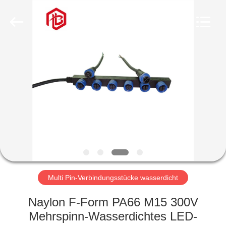
Bett
Electronic
Co.,
Ltd..
All
Rights
Reserved.
HAUS
PRODUKTE
ÜBER
UNS
FABRIK-
AUSFLUG
Multi Pin-Verbindungsstücke wasserdicht
Naylon F-Form PA66 M15 300V
QUALITÄTSKONTROLLE
Mehrspinn-Wasserdichtes LED-