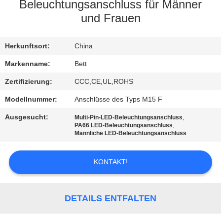
Beleuchtungsanschluss für Männer
SITEMAP
und Frauen
PRIVACY
Herkunftsort:
China
POLICY
Markenname:
Bett
Zertifizierung:
CCC,CE,UL,ROHS
Modellnummer:
Anschlüsse des Typs M15 F
Ausgesucht:
,
Multi-Pin-LED-Beleuchtungsanschluss
,
PA66 LED-Beleuchtungsanschluss
Männliche LED-Beleuchtungsanschluss
KONTAKT!
DETAILS ENTFALTEN