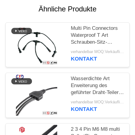
Ähnliche Produkte
Multi Pin Connectors
Waterproof T Art
Schrauben-Sitz-
Versammlung IP68
verhandelbar MOQ:Verkäuflich
KONTAKT
Wasserdichte Art
Erweiterung des
geführter Draht-Teiler-Y
verkabeln 2 Pin Wire
verhandelbar MOQ:Verkäuflich
Connectors
KONTAKT
2 3 4 Pin M6 M8 multi