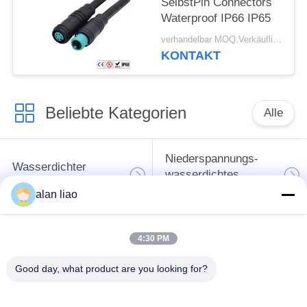
SelbstPin Connectors
Waterproof IP66 IP65
verhandelbar MOQ:Verkäuflich
KONTAKT
Beliebte Kategorien
Alle
Niederspannungs-
Wasserdichter
wasserdichtes
Rundsteckverbinder
Verbindungsstück
alan liao
Wasserdichtes
4:30 PM
Daten-
Lampenfassung E27
Verbindungsstück
Good day, what product are you looking for?
Wasserdichtes