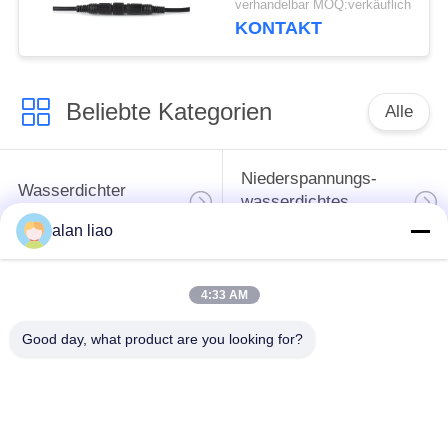
verhandelbar MOQ:verkäuflich
PVCgumminylon
KONTAKT
Beliebte Kategorien
Alle
Niederspannungs-
Wasserdichter
wasserdichtes
Rundsteckverbinder
Verbindungsstück
alan liao
Wasserdichtes
4:33 AM
Daten-
Lampenfassung E27
Verbindungsstück
Good day, what product are you looking for?
Wasserdichtes
Wasserdichtes Kabel-
männlich-weibliches
Verbindungsstück
Verbindungsstück