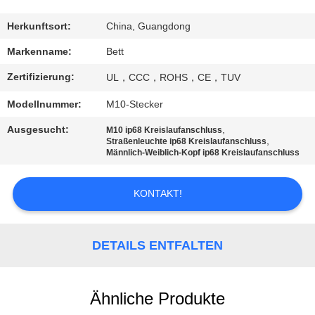
SITEMAP
Herkunftsort:
China, Guangdong
Markenname:
Bett
PRIVACY
Zertifizierung:
UL，CCC，ROHS，CE，TUV
POLICY
Modellnummer:
M10-Stecker
Ausgesucht:
,
M10 ip68 Kreislaufanschluss
,
Straßenleuchte ip68 Kreislaufanschluss
Männlich-Weiblich-Kopf ip68 Kreislaufanschluss
KONTAKT!
DETAILS ENTFALTEN
Ähnliche Produkte