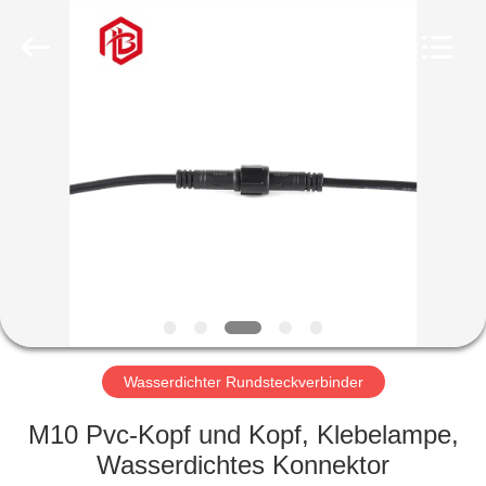
Bett
Electronic
Co.,
Ltd..
All
Rights
Reserved.
HAUS
PRODUKTE
ÜBER
UNS
FABRIK-
AUSFLUG
Wasserdichter Rundsteckverbinder
M10 Pvc-Kopf und Kopf, Klebelampe,
QUALITÄTSKONTROLLE
Wasserdichtes Konnektor