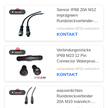
Sensor IP68 20A M12
imprägniern
Rundsteckverbinder-
Staub-Beweis
verhandelbar MOQ:verkäuflich
KONTAKT
Verbindungsstücke
IP69 M23 12 Pin
Connector Waterproof
Extension Cord
verhandelbar MOQ:verkäuflich
KONTAKT
wasserdichtes
Rundsteckverbinder
20A M10 männlich-
weibliches