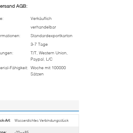
Versand AGB:
e:
Verkäuflich
verhandelbar
rmationen:
Standardexportkarton
3-7 Tage
ungen:
T/T, Western Union,
Paypal, L/C
rial-Fähigkeit:
Woche mit 100000
Sätzen
ck-Art:
Wasserdichtes Verbindungsstück
nne:
-20~+85