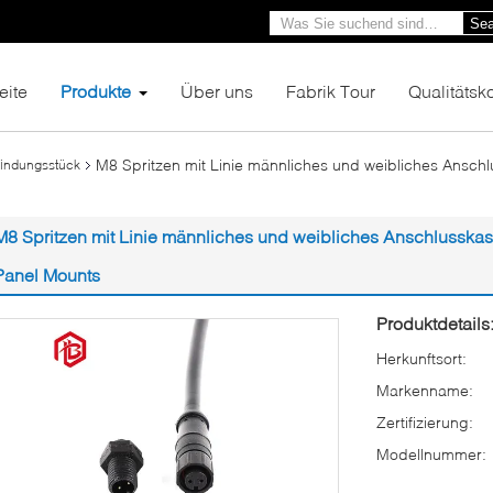
Sea
eite
Produkte
Über uns
Fabrik Tour
Qualitätsko
M8 Spritzen mit Linie männliches und weibliches Ansch
indungsstück
M8 Spritzen mit Linie männliches und weibliches Anschlusska
Panel Mounts
Produktdetails
Herkunftsort:
Markenname:
Zertifizierung:
Modellnummer: