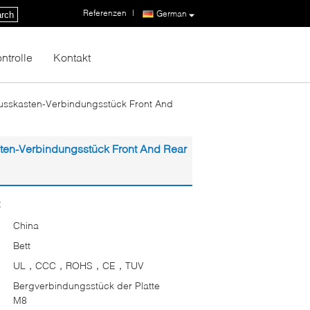
Referenzen
|
German
rch
ntrolle
Kontakt
lusskasten-Verbindungsstück Front And
sten-Verbindungsstück Front And Rear
:
China
Bett
UL，CCC，ROHS，CE，TUV
Bergverbindungsstück der Platte
M8