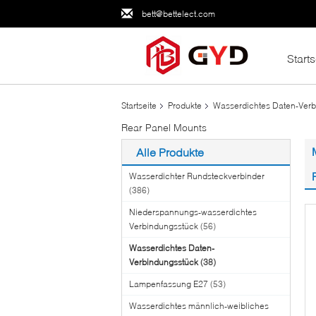
bett@bettelect.com
Starts
Startseite
Produkte
Wasserdichtes Daten-Verb
Rear Panel Mounts
Alle Produkte
Wasserdichter Rundsteckverbinder
(386)
Niederspannungs-wasserdichtes
Verbindungsstück
(56)
Wasserdichtes Daten-
Verbindungsstück
(38)
Lampenfassung E27
(53)
Wasserdichtes männlich-weibliches