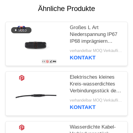
Ähnliche Produkte
Großes L Art
Niederspannung IP67
IP68 imprägniern
Verbindungsstück 2 Pin
verhandelbar MOQ:Verkäuflich
3 4
KONTAKT
Elektrisches kleines
Kreis-wasserdichtes
Verbindungsstück der
Niederspannungs-M6
verhandelbar MOQ:Verkäuflich
KONTAKT
Wasserdichte Kabel-