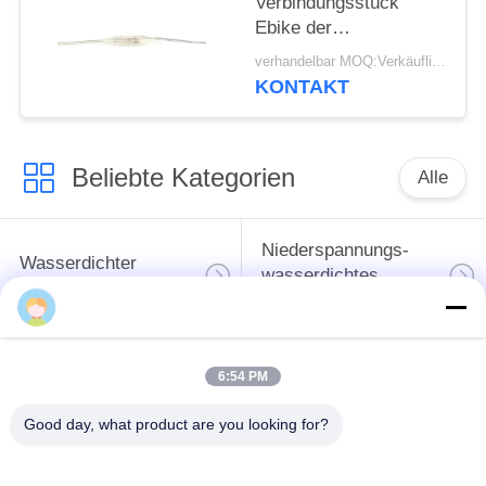
Verbindungsstück
Ebike der
Niederspannungs-M6
verhandelbar MOQ:Verkäuflich
elektrische
KONTAKT
Verbindungsstücke
Beliebte Kategorien
Alle
Niederspannungs-
Wasserdichter
wasserdichtes
Rundsteckverbinder
Verbindungsstück
Wasserdichtes
6:54 PM
Daten-
Lampenfassung E27
Verbindungsstück
Good day, what product are you looking for?
Wasserdichtes