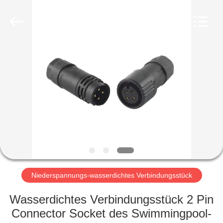
Bett
Electronic
Co.,
Ltd..
All
Rights
Reserved.
HAUS
PRODUKTE
ÜBER
UNS
FABRIK-
AUSFLUG
Niederspannungs-wasserdichtes Verbindungsstück
Wasserdichtes Verbindungsstück 2 Pin
QUALITÄTSKONTROLLE
Connector Socket des Swimmingpool-