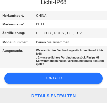
Licht-IP68
SITEMAP
Herkunftsort:
CHINA
PRIVACY
Markenname:
BETT
POLICY
Zertifizierung:
UL，CCC，ROHS，CE，TUV
Modellnummer:
Bauen Sie zusammen
Ausgesucht:
Wasserdichtes Verbindungsstück des Pool-Licht-
Ip68
,
,
2 wasserdichtes Verbindungsstück Pin Ips 68
Schwimmendes helles Verbindungsstück des Stift
ip68 2
KONTAKT!
DETAILS ENTFALTEN