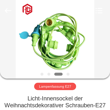
Bett
Electronic
Co.,
Ltd..
All
Rights
Reserved.
HAUS
PRODUKTE
ÜBER
UNS
FABRIK-
AUSFLUG
Lampenfassung E27
Licht-Innensockel der
QUALITÄTSKONTROLLE
Weihnachtsdekorativer Schrauben-E27