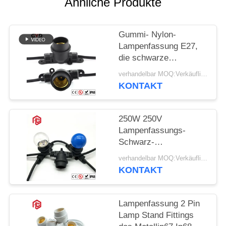
Ähnliche Produkte
Gummi- Nylon-
Lampenfassung E27,
die schwarze
Plastiklampen-Basis-
verhandelbar MOQ:Verkäuflich
Netzdose beleuchtet
KONTAKT
250W 250V
Lampenfassungs-
Schwarz-
phenoplastischer
verhandelbar MOQ:Verkäuflich
niedriger Birnen-Sockel
KONTAKT
PVCs E27
Lampenfassung 2 Pin
Lamp Stand Fittings