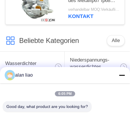
des Metallip67 Ip68
300v E27
verhandelbar MOQ:Verkäuflich
KONTAKT
Beliebte Kategorien
Alle
Niederspannungs-
Wasserdichter
wasserdichtes
Rundsteckverbinder
Verbindungsstück
alan liao
Wasserdichtes
6:05 PM
Daten-
Lampenfassung E27
Verbindungsstück
Good day, what product are you looking for?
Wasserdichtes
Wasserdichtes Kabel-
männlich-weibliches