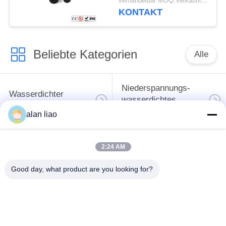
verhandelbar MOQ:Verkäuflich
KONTAKT
Beliebte Kategorien
Alle
Niederspannungs-
Wasserdichter
wasserdichtes
Rundsteckverbinder
Verbindungsstück
alan liao
Wasserdichtes
2:24 AM
Daten-
Lampenfassung E27
Verbindungsstück
Good day, what product are you looking for?
Wasserdichtes
Wasserdichtes Kabel-
männlich-weibliches
Verbindungsstück
Verbindungsstück