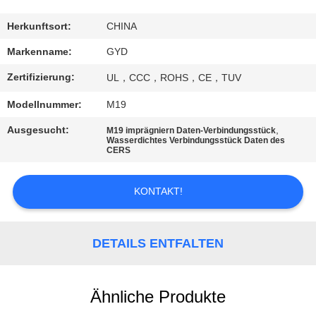
SITEMAP
Herkunftsort:
CHINA
Markenname:
GYD
PRIVACY
Zertifizierung:
UL，CCC，ROHS，CE，TUV
POLICY
Modellnummer:
M19
Ausgesucht:
,
M19 imprägniern Daten-Verbindungsstück
Wasserdichtes Verbindungsstück Daten des
CERS
KONTAKT!
DETAILS ENTFALTEN
Ähnliche Produkte