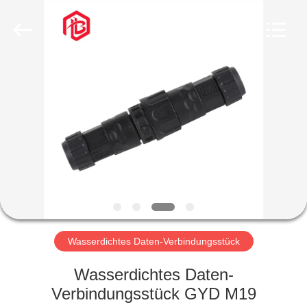
Bett
Electronic
Co.,
Ltd..
All
Rights
Reserved.
HAUS
PRODUKTE
ÜBER
UNS
FABRIK-
AUSFLUG
Wasserdichtes Daten-Verbindungsstück
Wasserdichtes Daten-
QUALITÄTSKONTROLLE
Verbindungsstück GYD M19